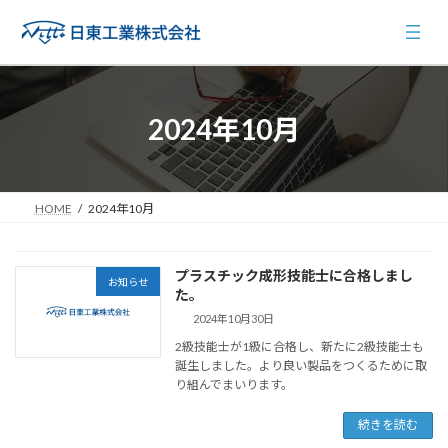
コ
ナ
ン
ビ
テ
ゲ
ン
ー
ツ
シ
へ
ョ
2024年10月
ス
ン
キ
に
ッ
移
プ
動
HOME
2024年10月
プラスチック成形技能士に合格しまし
お知らせ
た。
2024年10月30日
2級技能士が1級に合格し、新たに2級技能士も
誕生しました。より良い製品をつくるために取
り組んでまいります。
続きを読む