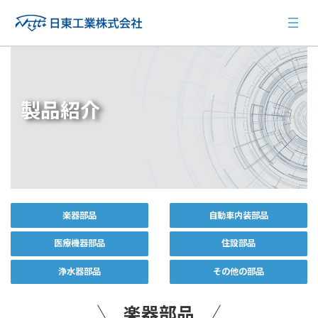
コ
ナ
ン
ビ
テ
ゲ
ン
ー
ツ
シ
へ
ョ
ス
ン
製品紹介
キ
に
ッ
移
プ
動
楽器部品
自動車内装部品
医療機器部品
住設部品
浄水器部品
その他の部品
楽器部品